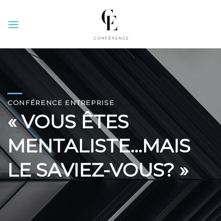
Skip
to
content
CONFÉRENCE ENTREPRISE
« VOUS ÊTES
MENTALISTE…M
AIS
LE SAVIEZ-VOUS? »